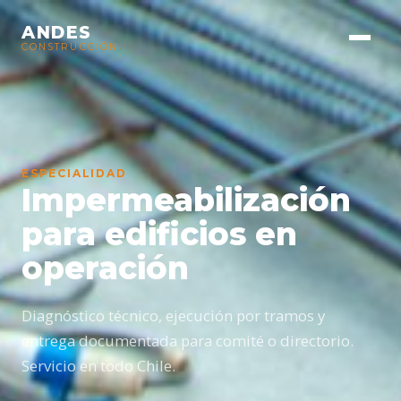
ANDES
CONSTRUCCIÓN
ESPECIALIDAD
Impermeabilización
para edificios en
operación
Diagnóstico técnico, ejecución por tramos y
entrega documentada para comité o directorio.
Servicio en todo Chile.