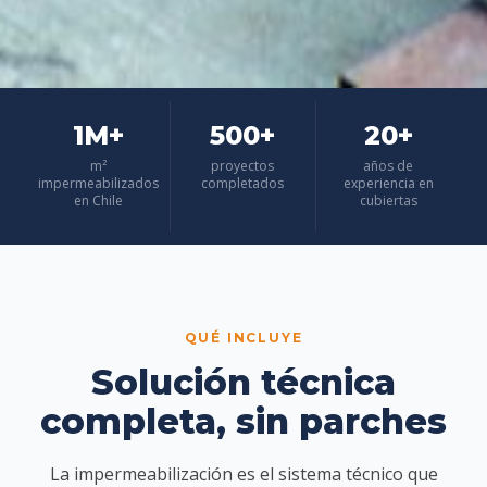
1M+
500+
20+
m²
proyectos
años de
impermeabilizados
completados
experiencia en
en Chile
cubiertas
QUÉ INCLUYE
Solución técnica
completa, sin parches
La impermeabilización es el sistema técnico que