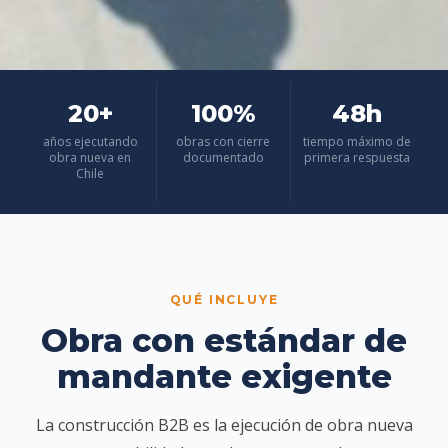
20+
100%
48h
años ejecutando
obras con cierre
tiempo máximo de
obra nueva en
documentado
primera respuesta
Chile
QUÉ INCLUYE
Obra con estándar de
mandante exigente
La construcción B2B es la ejecución de obra nueva